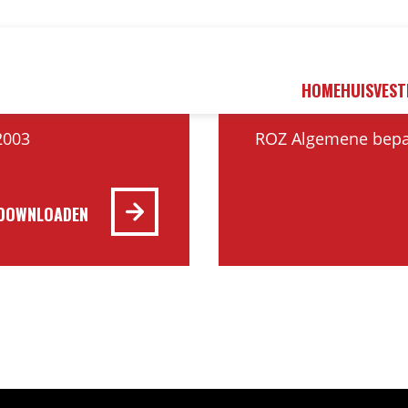
HOME
HUISVEST
PDF
2003
ROZ Algemene bepal
DOWNLOADEN