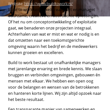
Website:
https://www.buildtowork.nl/
Build to work ontwikkelt, realiseert en managet
duurzame, creatieve en doordachte oplossingen.
Of het nu om conceptontwikkeling of exploitatie
gaat, we benaderen onze projecten integraal.
Achterhalen van wat er mist en wat er nodig is en
dat omzetten naar een toekomstgerichte
omgeving waarin het bedrijf en de medewerkers
kunnen groeien en excelleren.
Build to work bestaat uit onafhankelijke managers
met jarenlange ervaring en brede kennis. We slaan
bruggen en verbinden omgevingen, gebouwen én
mensen met elkaar. We hebben een open oog
voor de belangen en wensen van de betrokkenen
en hanteren korte lijnen. Wij zijn altijd opzoek naar
het beste resultaat.
Een transparante manier van samenwerken en