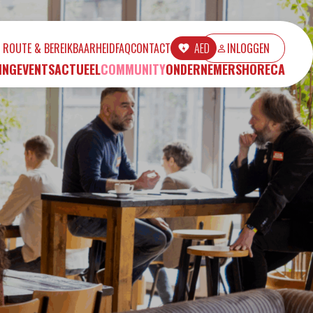
ROUTE & BEREIKBAARHEID
FAQ
CONTACT
AED
INLOGGEN
ING
EVENTS
ACTUEEL
COMMUNITY
ONDERNEMERS
HORECA