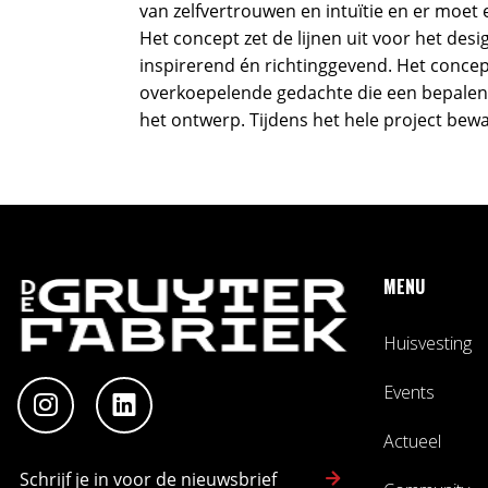
van zelfvertrouwen en intuïtie en er moet
Het concept zet de lijnen uit voor het desi
inspirerend én richtinggevend. Het concep
overkoepelende gedachte die een bepalend
het ontwerp. Tijdens het hele project be
MENU
Huisvesting
Events
Actueel