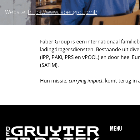
Website:
https://www.faber.group/nl/
Faber Group is een internationaal familiebed
ladingdragersdiensten. Bestaande uit dive
(IPP, PAKi, PRS en vPOOL) en door heel E
(SATIM).
Hun missie,
carrying impact
, komt terug in 
MENU