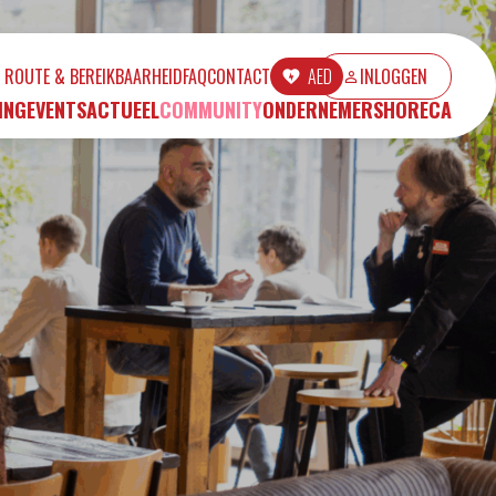
ROUTE & BEREIKBAARHEID
FAQ
CONTACT
AED
INLOGGEN
ING
EVENTS
ACTUEEL
COMMUNITY
ONDERNEMERS
HORECA