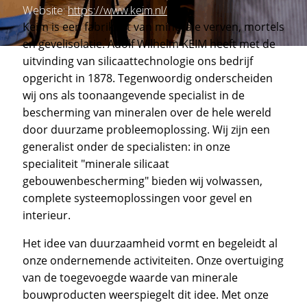
Website:
https://www.keim.nl/
Keim is een fabrikant van minerale verven, mortels
en gevelisolatie. Adolf Wilhelm KEIM heeft met de
uitvinding van silicaattechnologie ons bedrijf
opgericht in 1878. Tegenwoordig onderscheiden
wij ons als toonaangevende specialist in de
bescherming van mineralen over de hele wereld
door duurzame probleemoplossing. Wij zijn een
generalist onder de specialisten: in onze
specialiteit "minerale silicaat
gebouwenbescherming" bieden wij volwassen,
complete systeemoplossingen voor gevel en
interieur.
Het idee van duurzaamheid vormt en begeleidt al
onze ondernemende activiteiten. Onze overtuiging
van de toegevoegde waarde van minerale
bouwproducten weerspiegelt dit idee. Met onze