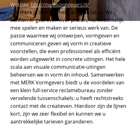
Website:
http://merkvormgevers.nl/
Dat merk je aan ons hele doen en laten. We
kunnen er gedreven over praten, hartstochtelijk
mee spelen en maken er serieus werk van. De
passie waarmee wij ontwerpen, vormgeven en
communiceren geven wij vorm in creatieve
voorstellen, die even professioneel als efficiënt
worden uitgewerkt in concrete uitingen. Het hele
scala aan visuale communicatie-uitingen
beheersen we in vorm én inhoud. Samenwerken
met MERK Vormgevers biedt u de voordelen van
een klein full-service reclamebureau zonder
vervelende tussenschakels: u heeft rechtstreeks
contact met de creatieven. Hierdoor zijn de lijnen
kort, zijn we zeer flexibel en kunnen we u
aantrekkelijke tarieven garanderen.