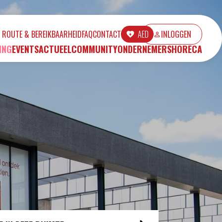
ROUTE & BEREIKBAARHEID
FAQ
CONTACT
AED
INLOGGEN
ING
EVENTS
ACTUEEL
COMMUNITY
ONDERNEMERS
HORECA