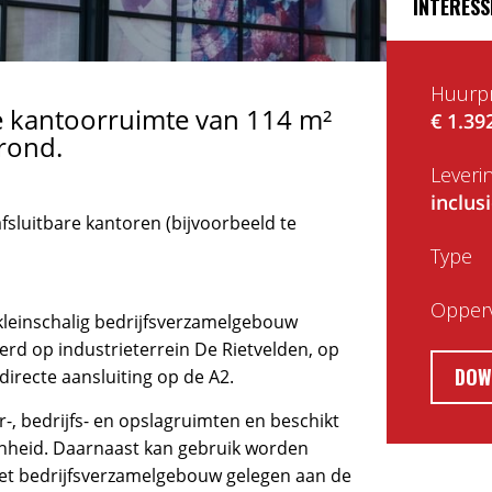
INTERESS
Huurpr
e kantoorruimte van 114 m²
€ 1.39
rond.
Leveri
inclus
fsluitbare kantoren (bijvoorbeeld te
Type
Opperv
kleinschalig bedrijfsverzamelgebouw
erd op industrieterrein De Rietvelden, op
DOW
irecte aansluiting op de A2.
-, bedrijfs- en opslagruimten en beschikt
enheid. Daarnaast kan gebruik worden
het bedrijfsverzamelgebouw gelegen aan de