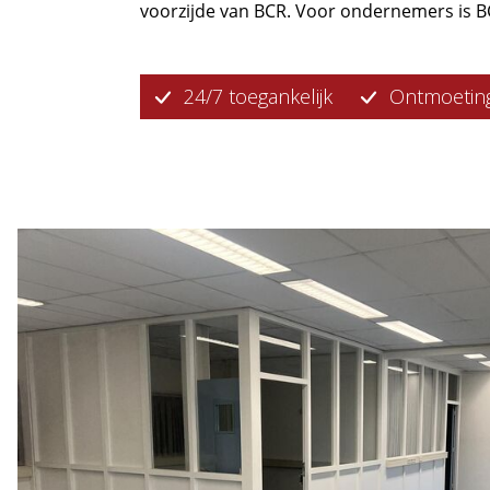
voorzijde van BCR. Voor ondernemers is B
24/7 toegankelijk
Ontmoetin