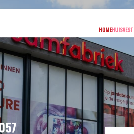
HOME
HUISVEST
057