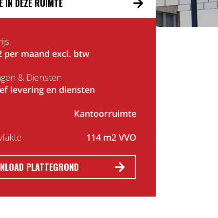
E IN DEZE RUIMTE
ijs
2 per maand excl. btw
ngen & Diensten
ief levering en diensten
Kantoorruimte
lakte
114 m2 VVO
NLOAD PLATTEGROND