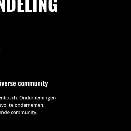
NDELING
N
diverse community
ogenbosch. Ondernemingen
svol te ondernemen.
isende community.