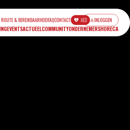
ROUTE & BEREIKBAARHEID
FAQ
CONTACT
AED
INLOGGEN
ING
EVENTS
ACTUEEL
COMMUNITY
ONDERNEMERS
HORECA